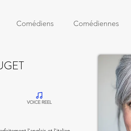
Comédiens
Comédiennes
UGET
VOICE REEL
rfaitement l'anglais et l'italien.