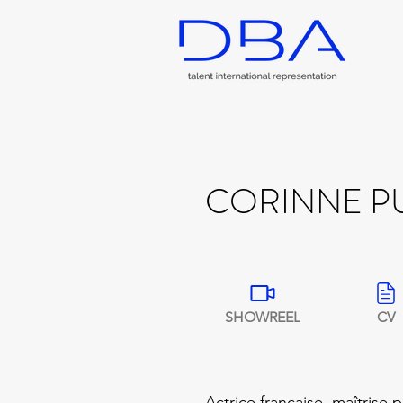
CORINNE P
SHOWREEL
CV
Actrice française, maîtrise pa