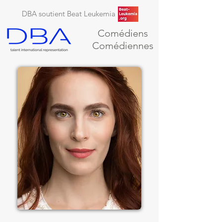
DBA soutient Beat Leukemia
Comédiens
Comédiennes