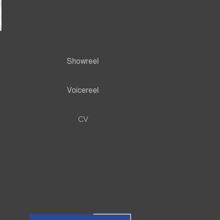
Showreel
Voicereel
CV