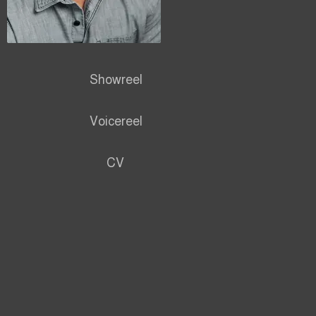
Showreel
Voicereel
CV