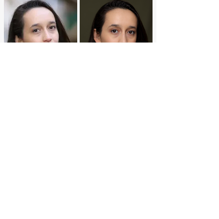
Invii
Contattaci
politica sulla
riservatezza
©2019 di DBA - Agenzia Dryblue