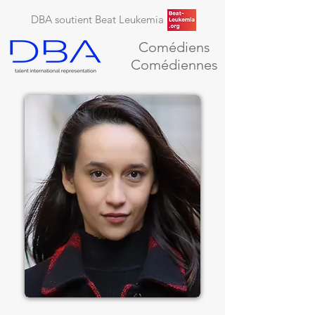
DBA soutient Beat Leukemia
Comédiens
Comédiennes