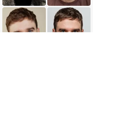
Invii
Contattaci
politica sulla
riservatezza