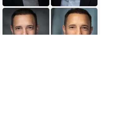
Invii
Contattaci
politica sulla
riservatezza