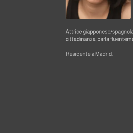
Fuori
dalla
galleria
Attrice giapponese/spagnola,
cittadinanza, parla fluentem
Residente a Madrid.