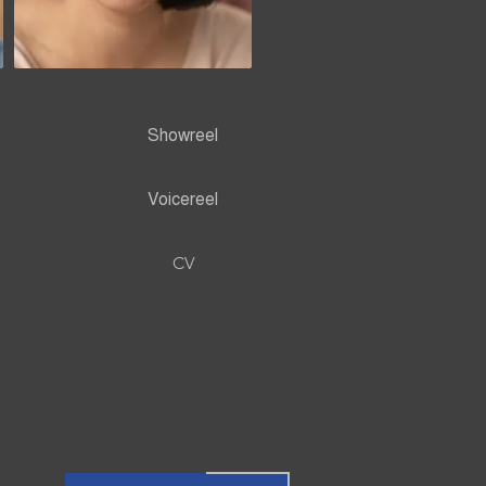
Showreel
Voicereel
CV