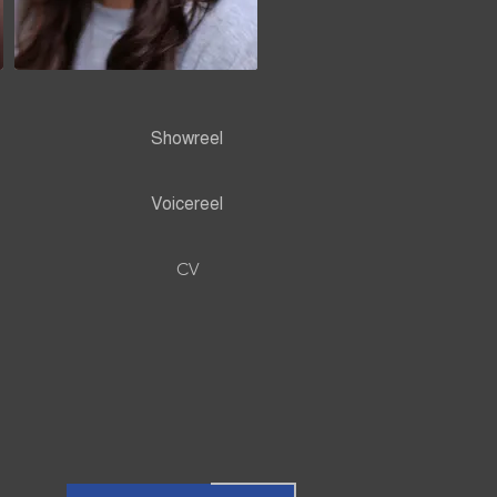
Showreel
Voicereel
CV