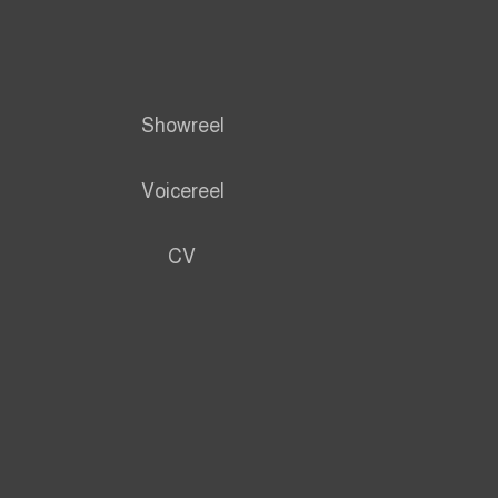
Showreel
Voicereel
CV