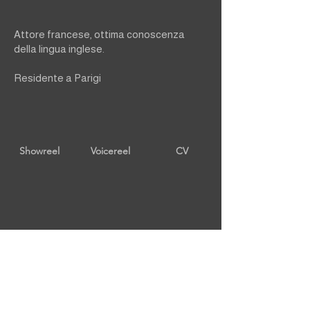
Attore francese, ottima conoscenza
della lingua inglese.
Residente a Parigi
Showreel
Voicereel
CV
ritorna ad ATTORI
Contattaci
Politica sulla